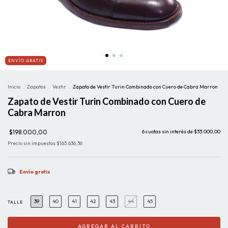
ENVÍO GRATIS
Inicio
.
Zapatos
.
Vestir
.
Zapato de Vestir Turin Combinado con Cuero de Cabra Marron
Zapato de Vestir Turin Combinado con Cuero de
Cabra Marron
$198.000,00
6
cuotas sin interés de
$33.000,00
Precio sin impuestos
$163.636,36
Envío gratis
39
40
41
42
43
44
45
TALLE