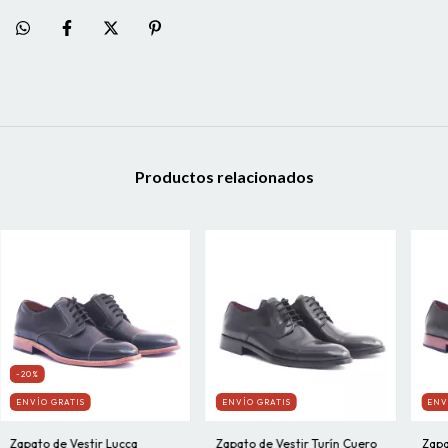
Productos relacionados
-20%
ENVÍO GRATIS
ENVÍO GRATIS
ENV
Zapato de Vestir Lucca
Zapato de Vestir Turín Cuero
Zapa