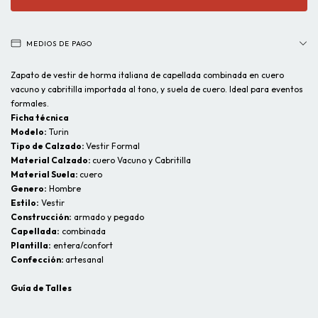
MEDIOS DE PAGO
Zapato de vestir de horma italiana de capellada combinada en cuero
vacuno y cabritilla importada al tono, y suela de cuero. Ideal para eventos
formales.
Ficha técnica
Modelo:
Turin
Tipo de Calzado:
Vestir Formal
Material Calzado:
cuero Vacuno y Cabritilla
Material Suela:
cuero
Genero:
Hombre
Estilo:
Vestir
Construcción:
armado y pegado
Capellada:
combinada
Plantilla:
entera/confort
Confección:
artesanal
Guía de Talles