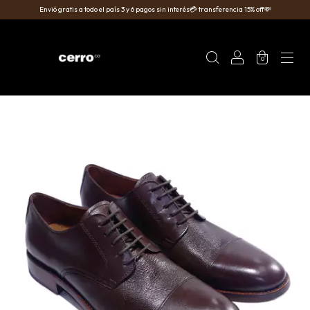
Envió gratis a todo el país 3 y 6 pagos sin interés💳 transferencia 15% off💸
0