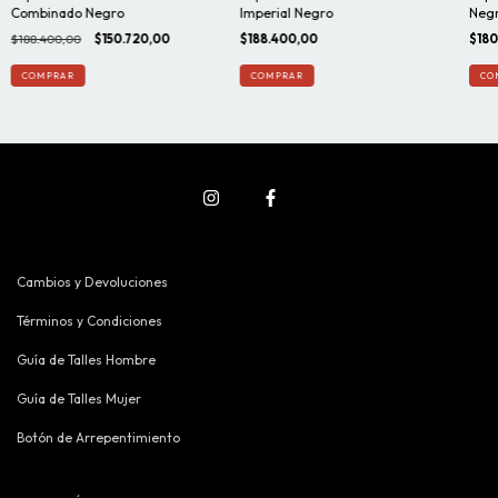
Combinado Negro
Imperial Negro
Neg
$188.400,00
$150.720,00
$188.400,00
$180
COMPRAR
COMPRAR
CO
Cambios y Devoluciones
Términos y Condiciones
Guía de Talles Hombre
Guía de Talles Mujer
Botón de Arrepentimiento