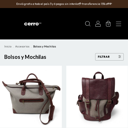
Envió gratis a todo el país 3 y 6 pagos sin interés💳 transferencia 15% off💸
0
Inicio
.
Accesorios
.
Bolsos y Mochilas
Bolsos y Mochilas
FILTRAR