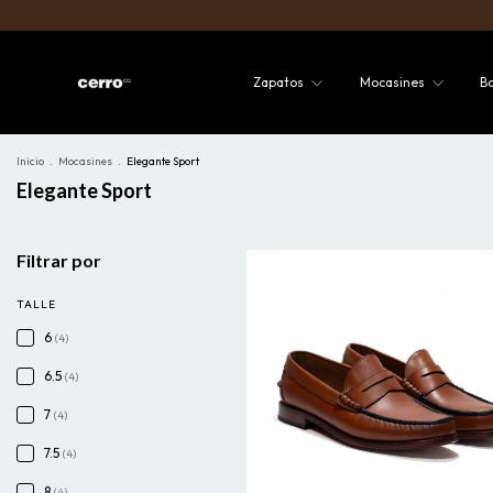
Zapatos
Mocasines
B
Inicio
.
Mocasines
.
Elegante Sport
Elegante Sport
Filtrar por
TALLE
6
(4)
6.5
(4)
7
(4)
7.5
(4)
8
(4)