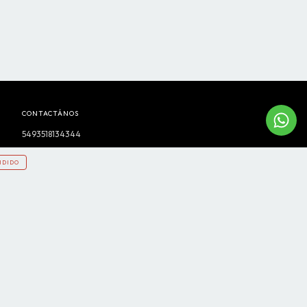
CONTACTÁNOS
5493518134344
0351-472772
NDIDO
cerrocluboriginal1@gmail.com
Trafalgar 736