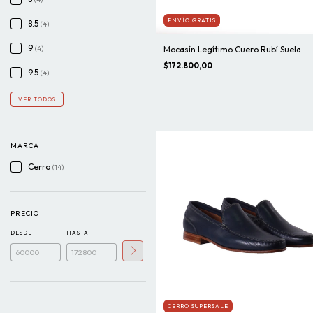
ENVÍO GRATIS
8.5
(4)
9
Mocasín Legítimo Cuero Rubí Suela
(4)
$172.800,00
9.5
(4)
VER TODOS
MARCA
Cerro
(14)
PRECIO
DESDE
HASTA
CERRO SUPERSALE