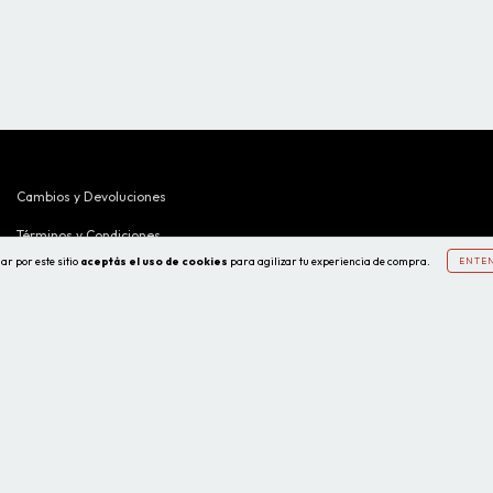
Cambios y Devoluciones
Términos y Condiciones
ar por este sitio
aceptás el uso de cookies
para agilizar tu experiencia de compra.
ENTE
Guía de Talles Hombre
Guía de Talles Mujer
Botón de Arrepentimiento