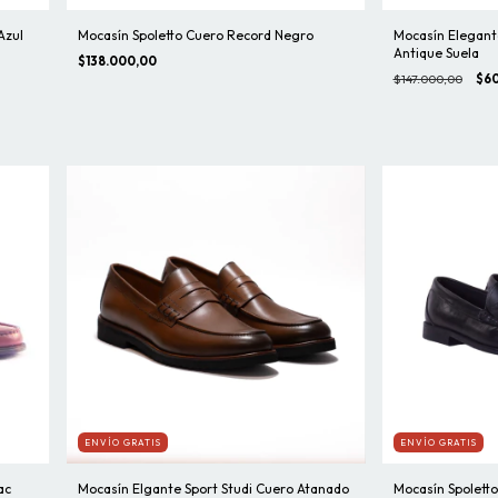
Azul
Mocasín Spoletto Cuero Record Negro
Mocasín Elegant
Antique Suela
$138.000,00
$147.000,00
$60
ENVÍO GRATIS
ENVÍO GRATIS
ac
Mocasín Elgante Sport Studi Cuero Atanado
Mocasín Spolett