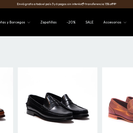
Envió gratis a todo el país 3 y 6 pagos sin interés💳 transferencia 15% off💸
otas y Borcegos
Zapatillas
-20%
SALE
Accesorios