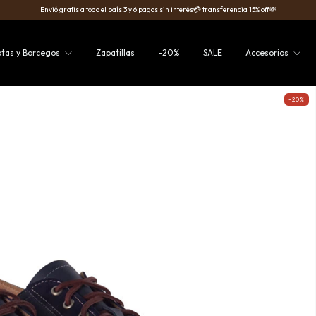
Envió gratis a todo el país 3 y 6 pagos sin interés💳 transferencia 15% off💸
otas y Borcegos
Zapatillas
-20%
SALE
Accesorios
-20%