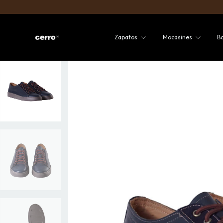
Zapatos
Mocasines
B