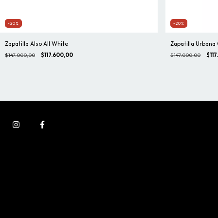
-20%
-20%
Zapatilla Also All White
Zapatilla Urbana
$147.000,00
$117.600,00
$147.000,00
$117