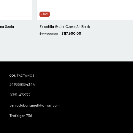
-20%
na Suela
Zapatilla Giulia Cuero All Black
$147.000,00
$117.600,00
CONTACTÁNOS
5493518134344
0351-472772
cerrocluboriginal1@gmail.com
Trafalgar 736