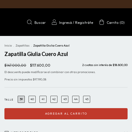
Buscar
Ingresá
/
Registráte
Carrito
(
0
)
Inicio
.
Zapatillas
.
Zapatilla Giulia Cuero Azul
Zapatilla Giulia Cuero Azul
$147.000,00
$117.600,00
2
cuotas sin interés de
$58.800,00
El descuento puede modificarse al combinar con otras promociones.
Precio sin impuestos
$97.190,08
39
40
41
42
43
44
45
TALLE