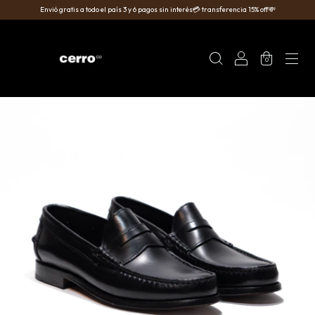
Envió gratis a todo el país 3 y 6 pagos sin interés💳 transferencia 15% off💸
0