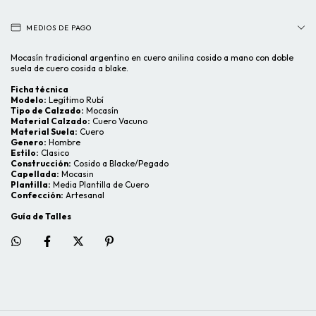
MEDIOS DE PAGO
Mocasín tradicional argentino en cuero anilina cosido a mano con doble
suela de cuero cosida a blake.
Ficha técnica
Modelo:
Legítimo Rubí
Tipo de Calzado:
Mocasín
Material Calzado:
Cuero Vacuno
Material Suela:
Cuero
Genero:
Hombre
Estilo:
Clasico
Construcción:
Cosido a Blacke/Pegado
Capellada:
Mocasin
Plantilla:
Media Plantilla de Cuero
Confección:
Artesanal
Guía de Talles