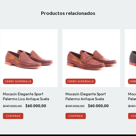
Productos relacionados
CERRO SUPERSALE
CERRO SUPERSALE
CER
Mocasín Elegante Sport
Mocasín Elegante Sport
Moca
Palermo Liso Antique Suela
Palermo Antique Suela
Pale
$147.000,00
$60.000,00
$147.000,00
$60.000,00
$147
COMPRAR
COMPRAR
CO