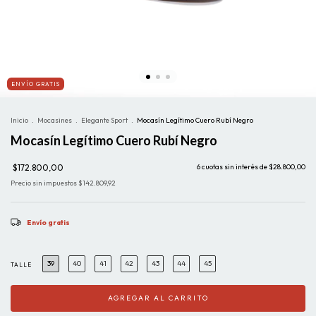
ENVÍO GRATIS
Inicio
.
Mocasines
.
Elegante Sport
.
Mocasín Legítimo Cuero Rubí Negro
Mocasín Legítimo Cuero Rubí Negro
$172.800,00
6
cuotas sin interés de
$28.800,00
Precio sin impuestos
$142.809,92
Envío gratis
39
40
41
42
43
44
45
TALLE